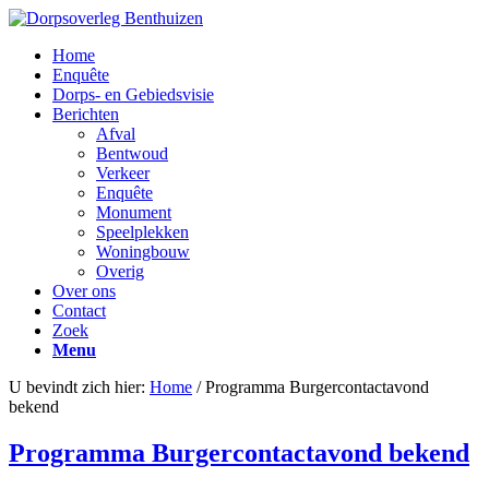
Home
Enquête
Dorps- en Gebiedsvisie
Berichten
Afval
Bentwoud
Verkeer
Enquête
Monument
Speelplekken
Woningbouw
Overig
Over ons
Contact
Zoek
Menu
U bevindt zich hier:
Home
/
Programma Burgercontactavond
bekend
Programma Burgercontactavond bekend