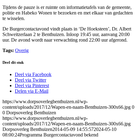
Tijdens de pauze is er ruimte om informatietafels van de gemeente,
politie en Habeko Wonen te bezoeken en met elkaar van gedachten
te wisselen.
De Burgercontactavond vindt plaats in ‘De Hoeksteen’, Dr. Albert
Schweitzerlaan 2 te Benthuizen. Inloop 19:45 uur, aanvang 20:00
uur. De avond wordt naar verwachting rond 22:00 uur afgerond.
Tags:
Overig
Deel dit stuk
Deel via Facebook
Deel via Twitter
Deel via Pinterest
Delen via E-Mail
https://www.dorpsoverlegbenthuizen.nl/wp-
content/uploads/2017/12/Wapen-en-naam-Benthuizen-300x66.jpg
0
0
Dorpsoverleg Benthuizen
https://www.dorpsoverlegbenthuizen.nl/wp-
content/uploads/2017/12/Wapen-en-naam-Benthuizen-300x66.jpg
Dorpsoverleg Benthuizen
2014-05-09 14:55:57
2024-05-10
08:00:24
Programma Burgercontactavond bekend