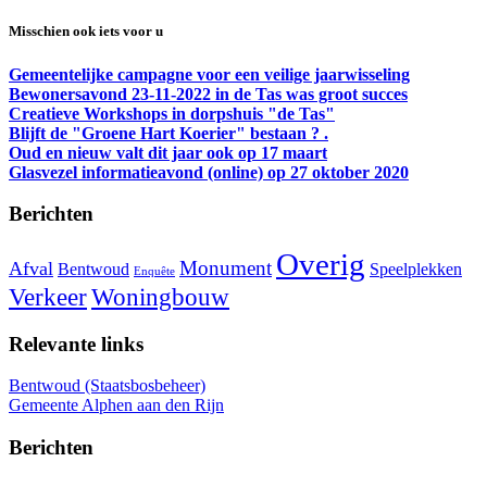
Misschien ook iets voor u
Gemeentelijke campagne voor een veilige jaarwisseling
Bewonersavond 23-11-2022 in de Tas was groot succes
Creatieve Workshops in dorpshuis "de Tas"
Blijft de "Groene Hart Koerier" bestaan ? .
Oud en nieuw valt dit jaar ook op 17 maart
Glasvezel informatieavond (online) op 27 oktober 2020
Berichten
Overig
Monument
Afval
Bentwoud
Speelplekken
Enquête
Verkeer
Woningbouw
Relevante links
Bentwoud (Staatsbosbeheer)
Gemeente Alphen aan den Rijn
Berichten