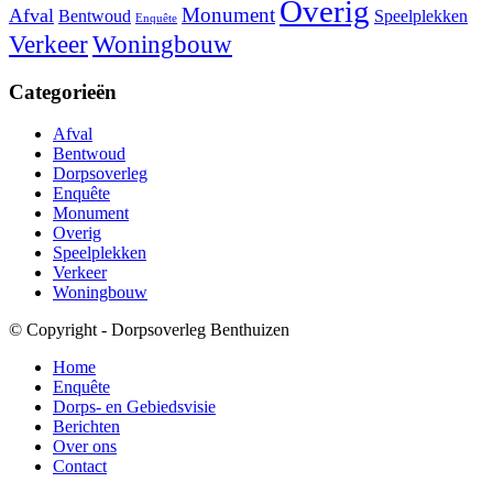
Overig
Monument
Afval
Bentwoud
Speelplekken
Enquête
Verkeer
Woningbouw
Categorieën
Afval
Bentwoud
Dorpsoverleg
Enquête
Monument
Overig
Speelplekken
Verkeer
Woningbouw
© Copyright - Dorpsoverleg Benthuizen
Home
Enquête
Dorps- en Gebiedsvisie
Berichten
Over ons
Contact