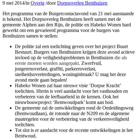
9 mei 2014
/
in
Overig
/
door
Dorpsoverleg Benthuizen
Het programma van de Burgercontactavond van 21 mei aanstaande
is bekend. Het Dorpsoverleg Benthuizen heeft samen met de
gemeente Alphen aan den Rijn, de politie en Habeko Wonen hard
gewerkt om een gevarieerd programma voor de burgers van
Benthuizen samen te stellen:
De politie zal een toelichting geven over het project Buurt
Bestuurt. Burgers van Benthuizen krijgen deze avond actieve
invloed op de veiligheidsproblemen in Benthuizen
die als
eerste moeten worden aangepakt.
Zwerfvuil,
jongerenoverlast, graffiti, parkeeroverlast,
snelheidsovertredingen, woninginbraak? U mag het deze
avond mede gaan bepalen!
Habeko Wonen zal haar nieuwe visie ‘Dorpse Kracht’
toelichten. Hierin is veel aandacht voor het vasthouden en
verbeteren van de leefbaarheid in de kernen. Ook het
nieuwbouwproject ‘Bentwoudpark’ komt aan bod.
De gemeente zal de ontwikkelingen rond de Omleidingsweg
(Bentwoudlaan), de rotonde naar de N209 en de algemene
maatregelen voor de verbetering van de verkeersveiligheid
toelichten.
Tot slot is er aandacht voor de recente ontwikkelingen in het
Bentwoud.