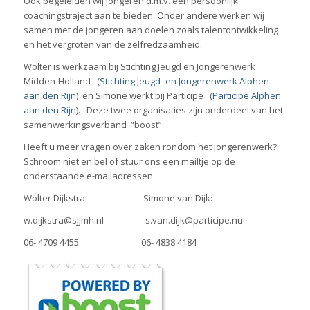
Ook begeleiden wij jongeren d.m.v. een persoonlijk
coachingstraject aan te bieden. Onder andere werken wij
samen met de jongeren aan doelen zoals talentontwikkeling
en het vergroten van de zelfredzaamheid.
Wolter is werkzaam bij Stichting Jeugd en Jongerenwerk
Midden-Holland (
Stichting Jeugd- en Jongerenwerk Alphen
aan den Rijn
) en Simone werkt bij Participe (
Participe Alphen
aan den Rijn
). Deze twee organisaties zijn onderdeel van het
samenwerkingsverband “boost”.
Heeft u meer vragen over zaken rondom het jongerenwerk?
Schroom niet en bel of stuur ons een mailtje op de
onderstaande e-mailadressen.
Wolter Dijkstra: Simone van Dijk:
w.dijkstra@sjjmh.nl s.van.dijk@participe.nu
06- 4709 4455 06- 4838 4184