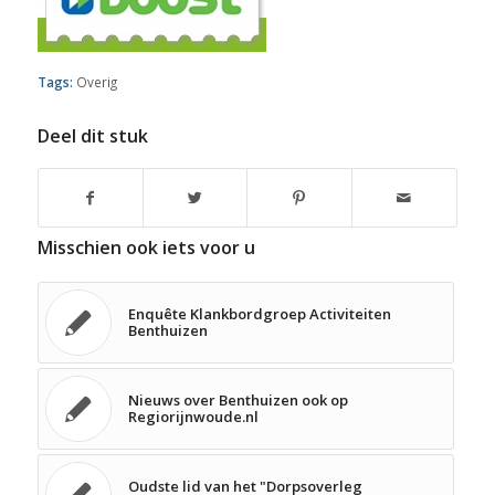
Tags:
Overig
Deel dit stuk
Misschien ook iets voor u
Enquête Klankbordgroep Activiteiten
Benthuizen
Nieuws over Benthuizen ook op
Regiorijnwoude.nl
Oudste lid van het "Dorpsoverleg