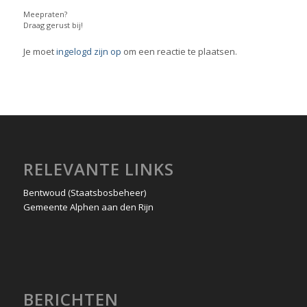
Meepraten?
Draag gerust bij!
Je moet
ingelogd zijn op
om een reactie te plaatsen.
RELEVANTE LINKS
Bentwoud (Staatsbosbeheer)
Gemeente Alphen aan den Rijn
BERICHTEN