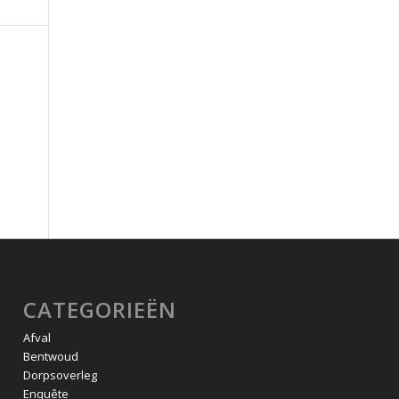
CATEGORIEËN
Afval
Bentwoud
Dorpsoverleg
Enquête