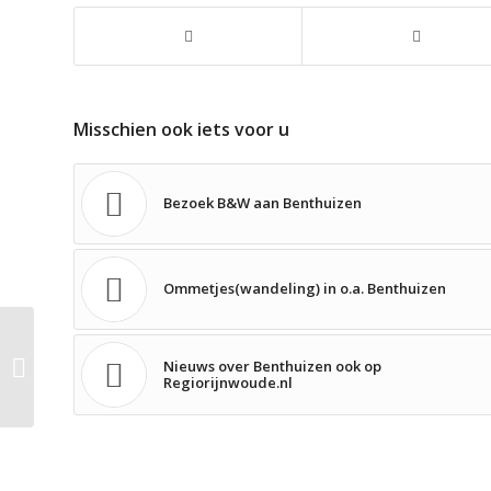
Misschien ook iets voor u
Bezoek B&W aan Benthuizen
Ommetjes(wandeling) in o.a. Benthuizen
Interview voorzitter Dorpsoverleg
Nieuws over Benthuizen ook op
aan Studio Alphen
Regiorijnwoude.nl