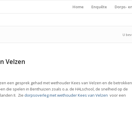
Home
Enquête
Dorps- e
U bevi
n Velzen
uizen een gesprek gehad met wethouder Kees van Velzen en de betrokken
n die spelen in Benthuizen zoals o.a. de HALschool, de snelheid op de
landen II. Zie
dorpsoverleg met wethouder Kees van Velzen
voor een