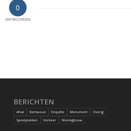
0
ANTWOORDEN
BERICHTEN
Afval
Bentwoud
Enquête
Monument
Overig
Speelplekken
Verkeer
Woningbouw