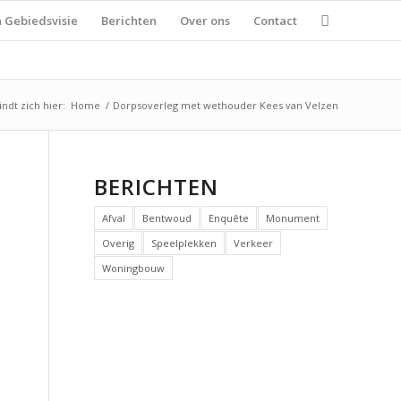
n Gebiedsvisie
Berichten
Over ons
Contact
ndt zich hier:
Home
/
Dorpsoverleg met wethouder Kees van Velzen
BERICHTEN
Afval
Bentwoud
Enquête
Monument
Overig
Speelplekken
Verkeer
Woningbouw