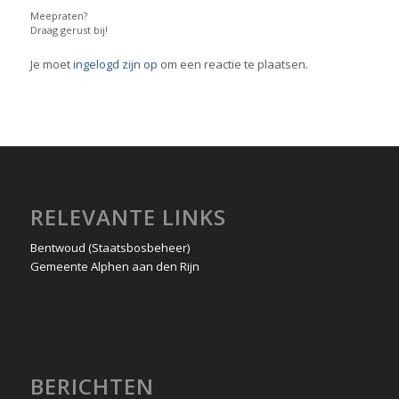
Meepraten?
Draag gerust bij!
Je moet
ingelogd zijn op
om een reactie te plaatsen.
RELEVANTE LINKS
Bentwoud (Staatsbosbeheer)
Gemeente Alphen aan den Rijn
BERICHTEN